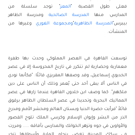
فعلى طول القصبة "
المعز
" توجد سلسلة من
المدارس: منها
المدرسة الصالحية
ومدرسة الظاهر
بيبرس"
المدرسة الظاهرية
"
ومجموعة الغوري
وغيرها من
المنشآت.
توسعت القاهرة في العصر المملوكي وحدث بها طفرة
معمارية وحضارية لم تتكرر في تاريخ المحروسة إلا في عصر
الخديوي إسماعيل، وقد وصفها المقريزي قائلًا: "فكأنما نودى
في الناس ألا يبقى أحد حتى يُعمر وذلك أن الناس على دين
ملكهم". كما وصف ابن خلدون القاهرة عندما زارها في عصر
المماليك البحرية وتحديدا في عصر السلطان الظاهر برقوق
قائلاً "فرأيت حضرة الدنيا وبستان العالم ومحشر الأمم ومدرج
الذر من البشر وإيوان الإسلام وكرسي الملك تلوح القصور
والأواوين في جوه وتزهر الخوانك والمدارس بآفاقه ..... ومررت
في سكك المدينة تغض بزحام المارة وأسواقها تزخر