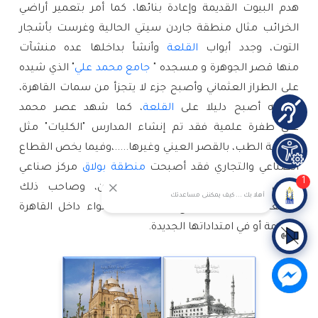
هدم البيوت القديمة وإعادة بنائها، كما أمر بتعمير أراضي
الخرائب مثال منطقة جاردن سيتي الحالية وغرست بأشجار
التوت، وجدد أبواب
القلعة
وأنشأ بداخلها عده منشآت
منها قصر الجوهرة و مسجده "
جامع محمد علي
" الذي شيده
على الطراز العثماني وأصبح جزء لا يتجزأ من سمات القاهرة،
بل أنه أصبح دليلا على
القلعة
، كما شهد عصر محمد
علي طفرة علمية فقد تم إنشاء المدارس "الكليات" مثل
مدرسة الطب، بالقصر العيني وغيرها.....،وفيما يخص القطاع
الصناعي والتجاري فقد أصبحت
منطقة بولاق
مركز صناعي
1
تجاري احتضن طبقة العمال والحرفيين، وصاحب ذلك
أهلا بك ... كيف يمكننى مساعدتك
توسعات وتعديلات وفتح طرق جديدة سواء داخل القاهرة
القديمة أو في امتداداتها الجديدة.