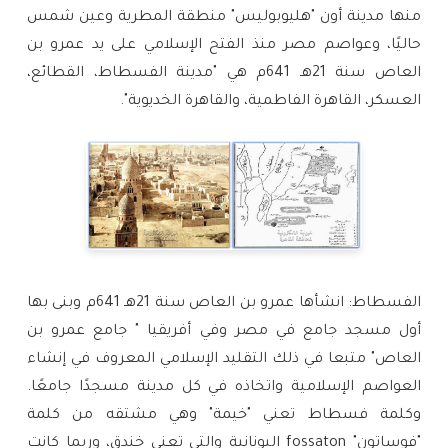
منها مدينة أون "هليوبوليس" منطقة المطرية وعين شمس 
حاليًا، وعواصم مصر منذ الفتح الإسلامي على يد عمرو بن 
العاص سنة 21هـ 641م هي "مدينة الفسطاط، القطائع، 
العسكر، القاهرة الفاطمية، والقاهرة الخديوية".
الفسطاط: انشأها عمرو بن العاص سنة 21هـ 641م وبنى بها 
أول مسجد جامع في مصر وفي أفريقيا " جامع عمرو بن 
العاص" متبعا في ذلك التقليد الإسلامي المعروف في إنشاء 
العواصم الإسلامية واتخاذه في كل مدينة مسجدًا جامعًا. 
وكلمة فسطاط تعني "خيمة" وهي مشتقه من كلمة 
"فوساتون" fossaton اليونانية والتي تعني خندق، وربما كانت 