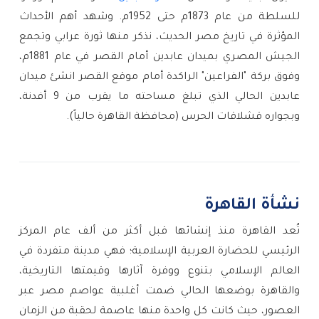
للسلطة من عام 1873م حتى 1952م. وشهد أهم الأحداث 
المؤثرة في تاريخ مصر الحديث، نذكر منها ثورة عرابي وتجمع 
الجيش المصري بميدان عابدين أمام القصر في عام 1881م، 
وفوق بركة "الفراعين" الراكدة أمام موقع القصر انشئ ميدان 
عابدين الحالي الذي تبلغ مساحته ما يقرب من 9 أفدنة، 
وبجواره قشلاقات الحرس (محافظة القاهرة حالياً).
نشأة القاهرة
تُعد القاهرة منذ إنشائها قبل أكثر من ألف عام المركز 
الرئيسي للحضارة العربية الإسلامية؛ فهي مدينة متفردة في 
العالم الإسلامي بتنوع ووفرة آثارها وقيمتها التاريخية، 
والقاهرة بوضعها الحالي ضمت أغلبية عواصم مصر عبر 
العصور، حيث كانت كل واحدة منها عاصمة لحقبة من الزمان 