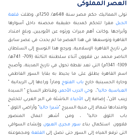
العصر المملوكى
تولى المماليك حكم مصر سنة 648هـ/ 1250م، وظلت 
قلعة 
الجبل
 مقرا للحكم كمدينة حقيقية محصنه داخل أسوارها 
وأبراجها ،وكانت أهم ميراث ورثوه عن الأيوبيين، وبلغ امتداد 
القاهرة وتوسعها في هذا العصر ما لم يحدث في عصر سابق 
في تاريخ القاهرة الإسلامية، ويرجع هذا التوسع إلى السلطان 
الناصر محمد بن قلاوون أثناء سلطنته الثالثة (709- 741هـ/ 
1309- 1341م) التي تعد نقطة تحول في تاريخ المدينة، وأصبح 
اسم القاهرة يطلق على ما يحيط به بقايا السور الفاطمي 
وحارة الحسينية خارج 
باب الفتوح
 وماراً وراءها إلى الريدانية " 
العباسية حاليا
"،  و
حي الدرب الأحمر
، وقناطر السباع " السيدة 
زينب الآن"، إضافة إلى 
الأحياء
 الناشئة في البر الغربي للخليج 
وامتدادها شمالا إلى منية السيرج "
شبرا حاليا
" وأراضي اللوق " 
باب اللوق حاليا" ، ومن أشهر اعمال المنصور 
قلاوون  استكمال بناء 
سور مجرى العيون
 وإنشاء السواقي 
التي ترفع المياه إلى السور حتى تصل إلى 
القلعة
 ومجموعته 