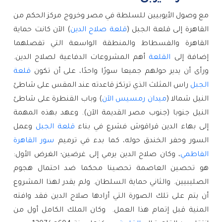
مع وصول الأيوبيين للسلطة في مصر وخروج مركز الحكم من 
القاهرة إلى قلعة الجبل (
قلعة صلاح الدين
) الآن كانت حماية 
القاهرة والفسطاط والمنطقة الواسعة التي تفصلهما 
إضافة إلى 
القلعة
 أهم المشروعات الدفاعية لصلاح الدين. 
ورأى أن يدير حولهم جميعا سورًا واحدًا، على أن تكون 
قلعة 
الجبل
 راس المثلث الذي ترتكز قاعدته عند المقس على شاطئ 
النيل شمالا (
ميدان رمسيس الآن
) وباب القنطرة على شاطئ 
النيل جنوبا (جنوب مصر القديمة الآن). وعهد بهذه المهمة 
إلى بهاء الدين قراقوش فشرع في بناء 
قلعة الجبل
 وعمل 
السور وحفر الخندق حوله، كما بدء في ترميم 
سور القاهرة 
الفاطمي
، وكان صلاح الدين يرمي إلى غرضين؛ الغرض الأول: 
هو تحصين العاصمة تحصينا محكما ضد احتمال هجوم 
الصليبيين. والثاني حماية السلطان. ولم يقدر لهذا المشروع 
أن يتم على تلك الصورة التي أرادها صلاح الدين فقد وافته 
المنية قبل إتمام هذا العمل.  وكان الملك الكامل أول من 