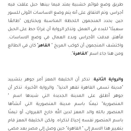
طريق وضع قوائم خشبية يمتد فيما بينها حبل علقت فيه 
أجراس: وتم الاتفاق على أنه يتم وضع الاساسات الأولى للسور 
حين يحدد المنجمون اللحظة المناسبة ويختارون "طالعًا 
سعيدًا" للبدء في العمل. وتذكر الرواية أن غرابًا حط على الحبل 
فأهتز، فدقت الأجراس وبدء العمال في وضع الاساسات. 
واكتشف المنجمون أن كوكب المريخ " 
القاهر
" كان في الطالع 
ومن هنا جاء اسم "
القاهرة
".
والرواية الثانية
: تذكر أن الخليفة المعز أمر جوهر بتشييد
"مدينة تسمى القاهرة تقهر الدنيا". والرواية الأخيرة: تذكر أن
جوهر أطلق على المدينة الجديدة التي شيدها اسم "
المنصورية" تيمنًا باسم مدينة المنصورية التي أنشأها
المنصور بالله والد المعز لدين الله خارج القيروان، أو تيمنًا
باسم المنصور نفسه إحياءً لذكراه. ولكن الخليفة المعز قام
بتغيير هذا الاسم إلى " القاهرة" حين وصل إلى مصر بعد مضي