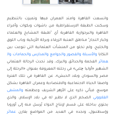
واتسعت القاهرة وامتد العمران فيها وتميزت بالتنظيم
وسكنت الطبقة الارستقراطية من باشوات وبكوات وأمراء
القاهرة والبرجوازية القاهرية أي "طبقة المشايخ والعلماء
وكبار التجار" مناطق العتبة الزرقاء وبركة الأزبكية وباب اللوق
والخليج، ولم تخلو من المنشآت العثمانية التي تنوعت بين
التكايا
والأسبلة
والقصور
والجوامع
والمدارس
والحمامات
وال
عمائر
الفخمة والحدائق والبرك، وقد تحدث الرحالة العثماني
الشهير «أوليا چلبي» في رحلته المعروفة بعنوان «الرحلة إلى
مصر والسودان وبلاد الحبش»، عن القاهرة في تلك الفترة
واصفا الحياة الاجتماعية والاقتصادية وعمران القاهرة بشكل
موسع، فيأتي ذكره على الأزهر الشريف وعظمته
والمشفى
القلاووني
الضخم الذي لا نظير له في بلاد الإسلام، والذي
يحتوي بداخله على قسم لإنتاج الدواء يُرسل منه إلى أوروبا
وإسطنبول، ونجده في العديد من المواضع يقارن
عمائر