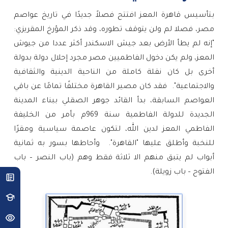
بتأسيس قاهرة المعز افتتح فصلاً جديدًا في تاريخ عواصم 
مصر، فصلا لم ولن يتوقف تطوره، وقد ذكر المؤرخ المقريزي: 
"إنه لم يطأ الأرض بعد جيش الاسكندر أكثر عددا من جيوش 
المعز، ولم يكن دخول الفاطميين مصر مجرد إحلال دولة بدولة 
أخرى بل كان نقلة كاملة من الناحية الدينية والثقافية 
والاجتماعية".  فقد كان مصير القاهرة مختلفًا تمامًا عن باقي 
العواصم السابقة، بدأ القائد جوهر الصقلي ببناء المدينة 
الجديدة للدولة الفاطمية سنة 969م بأمر من الخليفة 
الفاطمي المعز لدين الله، لتكون عاصمة سياسية ومقرًا 
للنخبة وأطلق عليها "القاهرة".  وأحاطها بسور به ثمانية 
أبواب لم يتبق منهم الا ثلاثة فقط وهم (باب النصر – باب 
الفتوح – باب زويلة).