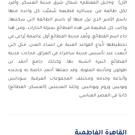
الآن)  و«جبل المقطم» شمال شرق مدينة العسكر، وأفرد 
لكل طائفة من عساكره قطيعة سُميَّت كل واحدة منها 
باسم الأمير الذي نزل فيها أو باسم الطائفة التي سكنتها، 
وكانت كل قطيعة من هذه القطائع بمنزلة الحارات، ومن هنا 
جاء اسم القطائع، وتُعد مدينة القطائع أول عاصمة يُراعى في 
تخطيطها اتَّباع القواعد الفنية في انشاء المدن، مثل التي 
اتُّبعت عند تأسيس مدينة سامراء في العراق، فجاءت مدينة 
القطائع كبيرة الشبه بها، وكذلك جامع أحمد بن 
طولون ومأذنته الملوية، وقد جعلها أحمد خاصة به وبجنده 
وأتباعه وخدمه ومختلف المجموعات العرقية: سودانيين 
ونوبيين وروم ويونانيين. وكلتا المدينتين (العسكر- القطائع) 
كانتا في العصر العباسي.
القاهرة الفاطمية