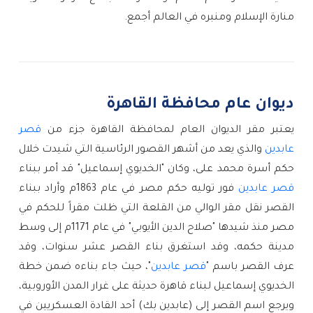
منارة الإسلام ومنبره في العالم أجمع.
ديوان عام محافظة القاهرة
يعتبر مقر الديوان العام لمحافظة القاهرة جزء من 
قصر 
عابدين
 والذي يعد من أشهر القصور الرئاسية التي شيدت خلال 
حكم أسرة محمد على، وكان "الخديوي إسماعيل" قد أمر ببناء 
قصر عابدين
 فور توليه حكم مصر في عام 1863م وأراد ببناء 
القصر نقل مقر الوالي من القلعة التي ظلت مقراً للحكم في 
مصر منذ شيدها "صلاح الدين الأيوبي" في عام 1171م إلى وسط 
مدينة حكمه، وقد استغرق بناء القصر عشر سنوات، وقد 
عرف القصر باسم "
قصر عابدين
"، حيث جاء بناءه ضمن خطة 
الخديوي إسماعيل لبناء قاهرة حديثة على غرار المدن الأوروبية، 
ويرجع اسم القصر إلى (عابدين بك) أحد القادة العسكريين في 