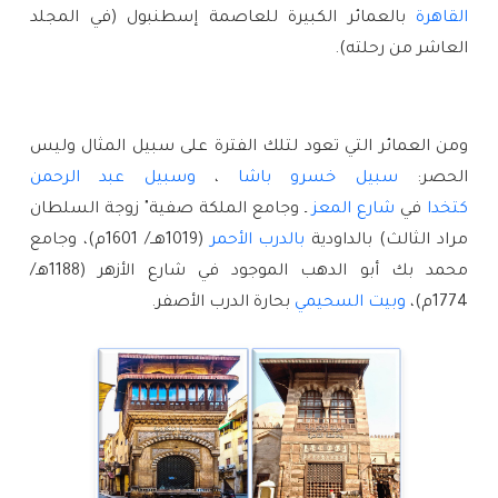
القاهرة
بالعمائر الكبيرة للعاصمة إسطنبول (في المجلد
العاشر من رحلته).
ومن العمائر التي تعود لتلك الفترة على سبيل المثال وليس
الحصر:
سبيل خسرو باشا
،
وسبيل عبد الرحمن
كتخدا
في
شارع المعز
ـ وجامع الملكة صفية" زوجة السلطان
مراد الثالث) بالداودية
بالدرب الأحمر
(1019هــ/ 1601م)، وجامع
محمد بك أبو الدهب الموجود في شارع الأزهر (1188هـ/
1774م)،
وبيت السحيمي
بحارة الدرب الأصفر.