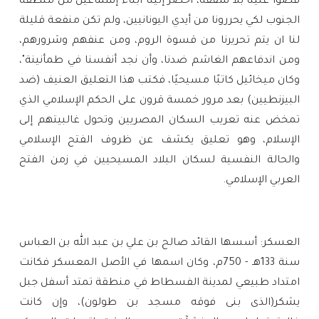
قضوا علينا بلا شفقه، أحضر إلينا أبناء إسماعيل من منطقة 
الجنوب لكي يحررونا من أيدي اليونانيين، ولم تكن منفعة قليلة 
لنا ان يتم تحريرنا من قسوة الروم، ومن عنفهم وشرورهم، 
ومن اندفاعهم الغاشم ضدنا، وأن نجد أنفسنا في طمأنينة"، 
وكان ميخائيل كاتبًا مسيحيًا، فكتب هذا التعليق العنيف (ضد 
البيزنطيين) بعد مرور خمسة قرون على الحكم الإسلامي الذي 
تمخض عنه تعريب السكان المصريين وتحول غالبيتهم إلى 
الإسلام، وهو تعليق يكشف عن ظروف الفتح الإسلامي 
والحالة النفسية لسكان البلاد المسيحيين في زمن الفتح 
العربي الإسلامي.
العسكر: أسسها القائد صالح بن علي بن عبد الله بن العباس
سنة 133هـ - 750م، وكان اسمها في الأصل المعسكر فكانت
امتداد طبيعي لمدينة الفسطاط في منطقة تمتد أسفل جبل
يشكر(الذى بنى فوقه مسجد بن طولون)، وإن كانت