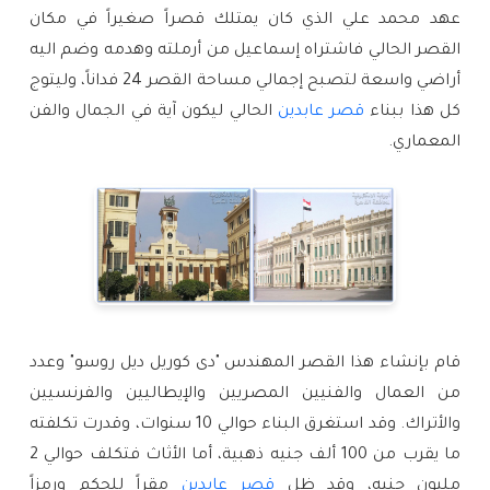
عهد محمد علي ‏الذي كان يمتلك قصراً صغيراً في مكان 
القصر الحالي فاشتراه إسماعيل من أرملته ‏وهدمه وضم اليه 
أراضي واسعة لتصبح إجمالي مساحة القصر 24 فداناً، وليتوج 
كل هذا ببناء 
قصر عابدين
 الحالي ليكون آية في الجمال والفن 
المعماري.
قام بإنشاء هذا القصر المهندس "دى كوريل ديل روسو" وعدد 
من العمال والفنيين المصريين والإيطاليين والفرنسيين 
والأتراك. وقد استغرق البناء حوالي 10 سنوات، وقدرت تكلفته 
ما يقرب من 100 ألف جنيه ذهبية، أما الأثاث فتكلف حوالي 2 
مليون جنيه، وقد ظل 
قصر عابدين
 مقراً للحكم ورمزاً 