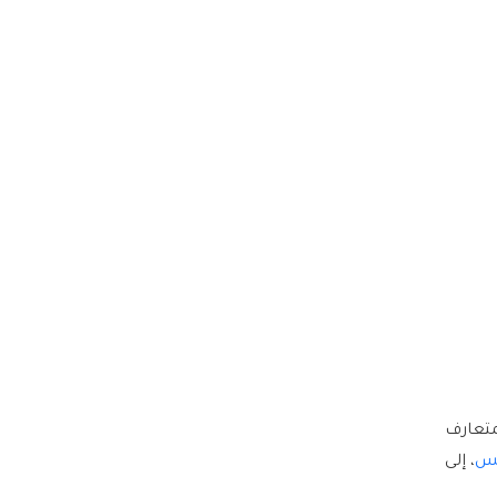
متعارف
يس
، إلى