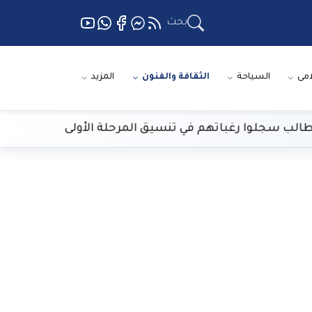
بحث
امى
السياحة
الثقافة والفنون
المزيد
الارصاد: طقس ال