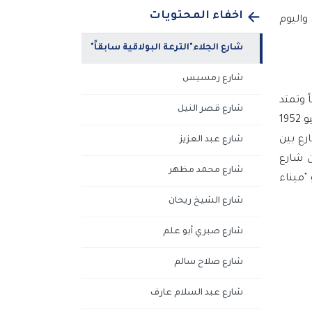
اخفاء المحتويات
واليوم
شارع الجلاء"الترعة البولاقية سابقاً"
شارع رمسيس
ً وتمتد
شارع قصر النيل
عبر أرض الشارع حتى تصل إلى مزارع شبرا. وفيما يتعلق باسم الشارع في الوقت الحالي "بالجلاء" فقد أطلقه رجال ثورة يوليو 1952
رع بين
شارع عبد العزيز
 شارع
شارع محمد مظهر
 "ميناء
شارع الشيخ ريحان
شارع صبري أبو علم
شارع صلاح سالم
شارع عبد السلام عارف