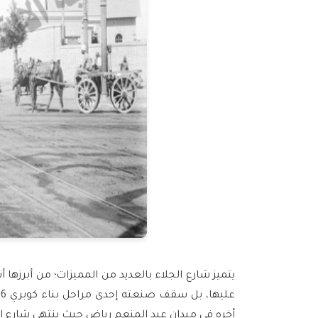
يتميز شارع الجلاء بالعديد من المميزات؛ من أبرزها
عليها، بل سقف صنعته إحدى مراحل بناء كوبري 6 أكتوبر، حيث يمر الكوبري فوق شارع الجلاء من أوله عند
أخره في ميدان عبد المنعم رياض حيث ينتهي شارع ال