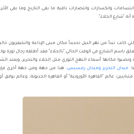
تسامات وانكسارات وانتصارات باقية ما بقي التاريخ وما بقي الأثر، 
نه "شارع الجلاء".
تي كانت تبدأ من نهر النيل تحديداً مكان مبنى الإذاعة والتليفزيون حاليا
نصبوا مكانها أسماء النهج الثوري مثل الجلاء والتحرير، و
يمتد الشا
:
ميدان التحرير
وميدان رمسيس
،
هذا من جهة ومن جهة أخرى فإن
اينين؛ عالم "القاهرة الأوروبية" أو القاهرة الخديوية، وعالم بولاق أو