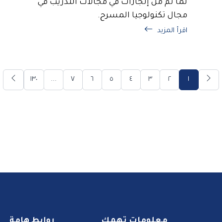
لما تم من إنجازات في مجالات التدريب في
مجال تكنولوجيا المسرح.
اقرأ المزيد
١٣٠
...
٧
٦
٥
٤
٣
٢
١
معلومات تهمك
روابط هامة