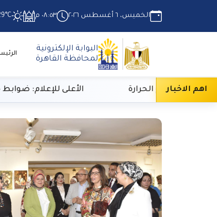
الخميس، ٦ أغسطس ٢٠٢٦
٠٨:٥٣ م
29°C
البوابة الإلكترونية
الرئيس
لمحافظة القاهرة
اهم الاخبار
ي لارتفاع الحرارة
الأعلى للإعلام: ضوابط جديدة