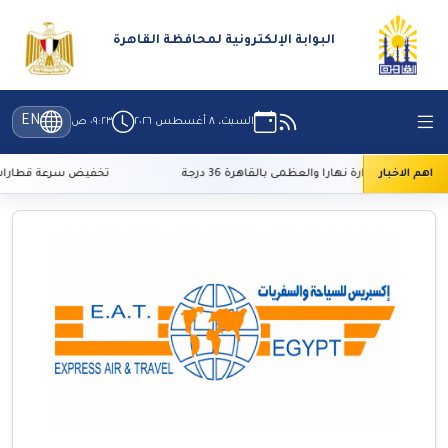
البوابة الإلكترونية لمحافظة القاهرة
EN
السبت، ٨ أغسطس ٢٠٢٦
٠٩:٢٣ ص
اهم الاخبار
لحرارة نهارا والعظمى بالقاهرة 36 درجة
تخفيض سرعة قطارات السكة الحد