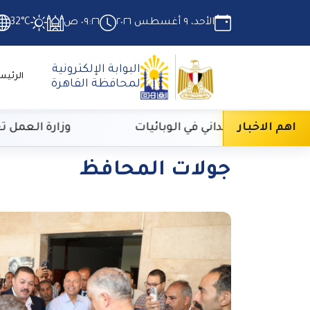
الأحد، ٩ أغسطس ٢٠٢٦
٠٩:٢٦ ص
32°C
البوابة الإلكترونية
الرئيس
لمحافظة القاهرة
اهم الاخبار
ريبي الميداني في الوبائيات
وزارة العمل تعلن عن 3070 فرصة عمل بمجموعة مقاولات شهي
جولات المحافظ