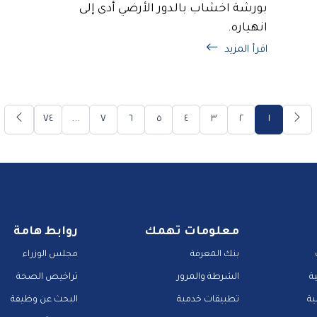
بورشة اخشاب بالدور الأرضي أدى إلى
انهياره.
اقرأ المزيد
٧٤
...
٧
٦
٥
٤
٣
٢
١
معلومات تهمك
روابط هامة
بنك المعرفة
مجلس الوزراء
ة
الشرطة والمرور
تراخيص الصحة
ية
تطبيقات خدمية
البحث عن وظيفة