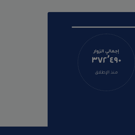
إجمالي الزوار
٣٧٢٬٤٩٠
منذ الإطلاق