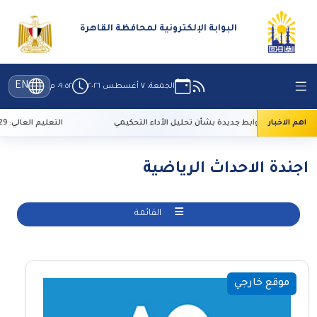
البوابة الإلكترونية لمحافظة القاهرة
EN
الجمعة، ٧ أغسطس ٢٠٢٦
٠٩:٥٢ م
اهم الاخبار
للإعلام: ضوابط جديدة بشأن تحليل الأداء التحكيمي
التعليم العالي: 29 ألف طالب سجلوا رغباتهم في تنسيق المرحلة الأولى
اجندة الاحداث الرياضية
القائمة
موقع خارجي