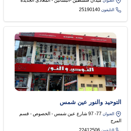
ميدان فلسطين -البساتين - المعادى الجديدة
العنوان
25190140
التليفون
التوحيد والنور عين شمس
77- 97 شارع عين شمس - الخصوص - قسم
العنوان
المرج
22412506
التليفون