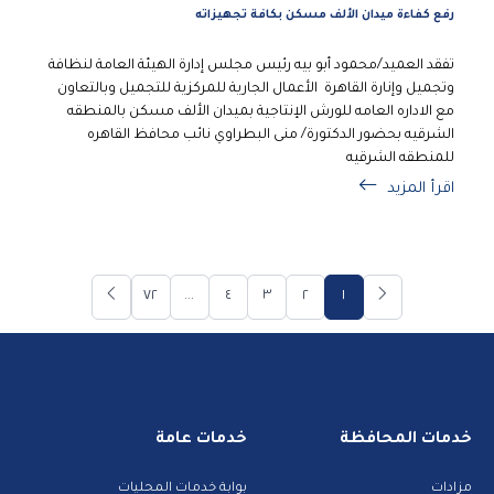
رفع كفاءة ميدان الألف مسكن بكافة تجهيزاته
تفقد العميد/محمود أبو بيه رئيس مجلس إدارة الهيئة العامة لنظافة
وتجميل وإنارة القاهرة الأعمال الجارية للمركزية للتجميل وبالتعاون
مع الاداره العامه للورش الإنتاجية بميدان الألف مسكن بالمنطقه
الشرقيه بحضور الدكتورة/ منى البطراوي نائب محافظ القاهره
للمنطقه الشرقيه
اقرأ المزيد
٧٢
...
٤
٣
٢
١
خدمات المحافظة
خدمات عامة
مزادات
بوابة خدمات المحليات