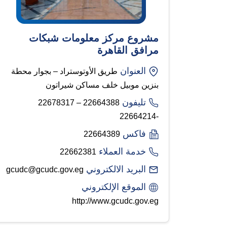
مشروع مركز معلومات شبكات
مرافق القاهرة
العنوان
طريق الأوتوستراد – بجوار محطة
بنزين موبيل خلف مساكن شيراتون
تليفون
22664388 – 22678317
-22664214
فاكس
22664389
خدمة العملاء
22662381
البريد الالكتروني
gcudc@gcudc.gov.eg
الموقع الإلكتروني
http://www.gcudc.gov.eg