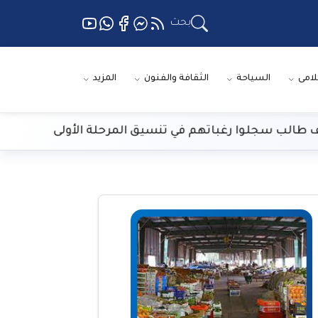
بحث
لامى
السياحة
الثقافة والفنون
المزيد
الارصاد: