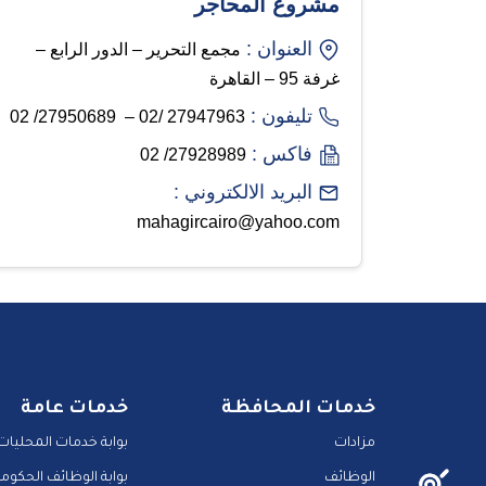
مشروع المحاجر
العنوان :
مجمع التحرير – الدور الرابع –
غرفة 95 – القاهرة
تليفون :
27947963 /02 – 27950689/ 02
فاكس :
27928989/ 02
البريد الالكتروني :
mahagircairo@yahoo.com
خدمات المحافظة
خدمات عامة
مزادات
بوابة خدمات المحليات
الوظائف
بوابة الوظائف الحكومي