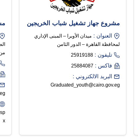
مشروع جهاز تشغيل شباب الخريجين
مش
العنوان :
ميدان الأوبرا – المبنى الإداري
لمحافظة القاهرة – الدور الثامن
من 
تليفون :
25919188
فاكس :
25884087
البريد الالكتروني :
Graduated_youth@cairo.gov.eg
.eg
asp
x