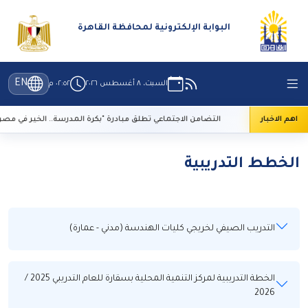
البوابة الإلكترونية لمحافظة القاهرة
EN
السبت، ٨ أغسطس ٢٠٢٦
٠٢:٥٢ م
 التراث
اهم الاخبار
التضامن الاجتماعي تطلق مبادرة "بكرة المدرسة.. الخير في مصر"
الخطط التدريبية
التدريب الصيفي لخريجي كليات الهندسة (مدني - عمارة)
الخطة التدريبية لمركز التنمية المحلية بسقارة للعام التدريبي 2025 /
2026