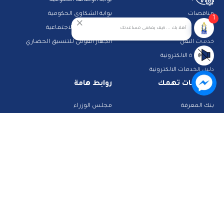
الوظائف
بوابة الوظائف الحكومية
مناقصات
بوابة الشكاوى الحكومية
1
حجز جبانات
خدمات الرعاية الاجتماعية
أهلا بك ... كيف يمكننى مساعدتك
خدمات النقل
الجهاز القومى للتنسيق الحضاري
المشاركة الالكترونية
دليل الخدمات الالكترونية
معلومات تهمك
روابط هامة
بنك المعرفة
مجلس الوزراء
الشرطة والمرور
تراخيص الصحة
تطبيقات خدمية
البحث عن وظيفة
تكنولوجيا وانترنت
قطاع الأحوال المدنية
استعلم عن فواتيرك
الصفحة الرسمية لمحافظة القاهرة
منصات وأدلة تعليمية
تواصل معنا
صفحة الفيس بوك