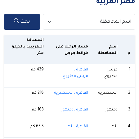
مصر العربية
بحث
المسافة
اسم
مسار الرحلة على
التقريبية بالكيلو
م
المحافظة
خرائط جوجل
متر
1
مرسى
القاهرة ـ
439 كم
مطروح
مرسى مطروح
2
الاسكندريه
القاهرة ـ الاسكندرية
218 كم
3
دمنهور
القاهرة ـ دمنهور
163 كم
4
بنها
القاهرة ـ بنها
65.5 كم