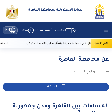
البوابة الإلكترونية لمحافظة القاهرة
EN
الخميس، ٦ أغسطس ٢٠٢٦
٠٧:٥٧ ص
اهم الاخبار
الأعلى للإعلام: ضوابط جديدة بشأن تحليل الأداء التحكيمي
التعليم العالي: 29 ألف طالب سجلوا رغباته
عن محافظة القاهرة
معلومات وتاريخ المحافظة
القائمة
المسافات بين القاهرة ومدن جمهورية