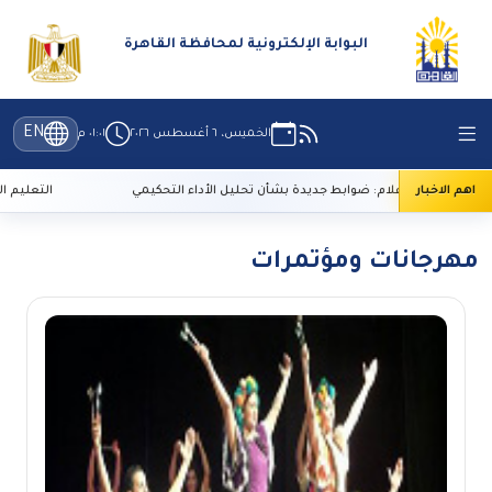
البوابة الإلكترونية لمحافظة القاهرة
EN
الخميس، ٦ أغسطس ٢٠٢٦
٠١:٠١ م
اهم الاخبار
الأعلى للإعلام: ضوابط جديدة بشأن تحليل الأداء التحكيمي
التعليم العالي: 29 ألف طالب سجلوا رغباتهم في تنسيق المرحلة
مهرجانات ومؤتمرات