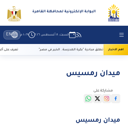
البوابة الإلكترونية لمحافظة القاهرة
EN
السبت، ٨ أغسطس ٢٠٢٦
١٠:٢٩ م
اهم الاخبار
اجتماعي تطلق مبادرة "بكرة المدرسة.. الخير في مصر"
تعرف على آليات سداد الرسوم لح
ميدان رمسيس
مشاركة على
ميدان رمسيس