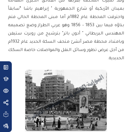
وقد تميزت المحطة بقربها من الفنادق الكبرى المقامة
بميدان الأزبكية أو شارع الجمهورية " إبراهيم باشا “سابقاً
واحترقت المحطة عام 1882م أما مبنى المحطة الحالي فتم
بناؤه فيما بين 1853 – 1856 وهو عربي الطراز وضع تصميمه
المهندس البريطاني " أدون باتر" بترشيح من روبرت ستيفن
وبامتداد محطة مصر أنشئ متحف السكة الحديد عام 1932م
من أجل عرض تطور وسائل النقل والمواصلات خاصة السكك
الحديدية.