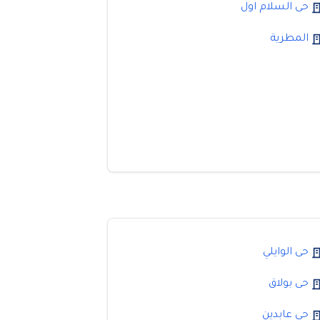
حى السلام اول
المطرية
حى الوايلي
حى بولاق
حى عابدين