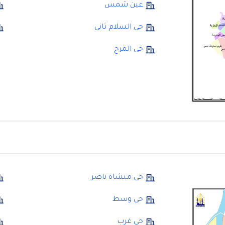
عين شمس
حى السلام ثانى
حى المرج
حى منشاة ناصر
حى وسط
حى غرب