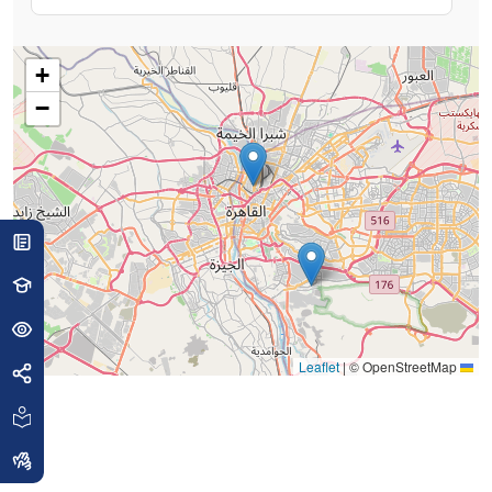
+
−
|
© OpenStreetMap
Leaflet