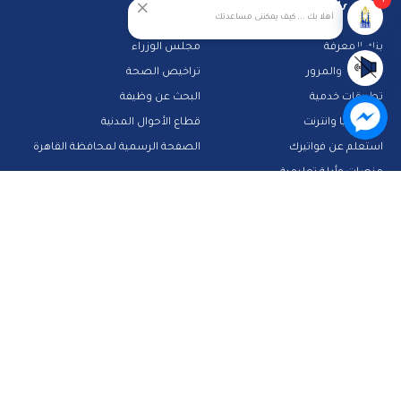
معلومات تهمك
روابط هامة
أهلا بك ... كيف يمكننى مساعدتك
بنك المعرفة
مجلس الوزراء
الشرطة والمرور
تراخيص الصحة
تطبيقات خدمية
البحث عن وظيفة
تكنولوجيا وانترنت
قطاع الأحوال المدنية
استعلم عن فواتيرك
الصفحة الرسمية لمحافظة القاهرة
منصات وأدلة تعليمية
تواصل معنا
صفحة الفيس بوك
البريد الإلكتروني
قناة الواتس اب
قناة اليوتيوب
23909123