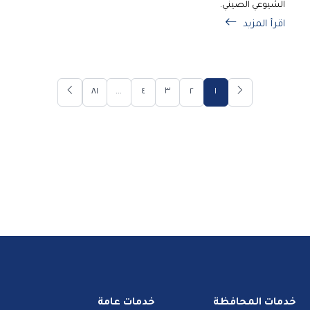
الشيوعي الصيني.
اقرأ المزيد
٨١
...
٤
٣
٢
١
خدمات المحافظة
خدمات عامة