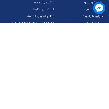
الشرطة والمرور
تراخيص الصحة
تطبيقات خدمية
البحث عن وظيفة
تكنولوجيا وانترنت
قطاع الأحوال المدنية
استعلم عن فواتيرك
الصفحة الرسمية لمحافظة القاهرة
منصات وأدلة تعليمية
تواصل معنا
صفحة الفيس بوك
البريد الإلكتروني
قناة الواتس اب
قناة اليوتيوب
23909123