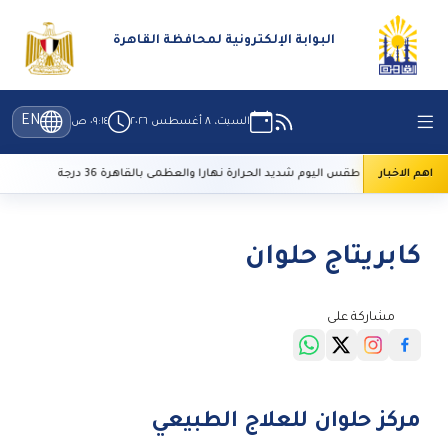
البوابة الإلكترونية لمحافظة القاهرة
EN
السبت، ٨ أغسطس ٢٠٢٦
٠٩:١٤ ص
اهم الاخبار
الأرصاد: طقس اليوم شديد الحرارة نهارا والعظمى بالقاهرة 36 درجة
ت
كابريتاج حلوان
مشاركة على
مركز حلوان للعلاج الطبيعي