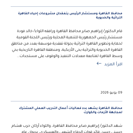
محافظ القاهرة ومستشار الرئيس يتفقدان مشروعات إحياء القاهرة
التراثية والخديوية
قام الدكتور/ إبراهيم صابر محافظ القاهرة ورافقه اللواء/ خالد فودة
مستشار رئيس الجمهورية للتنمية المحلية ورئيس اللجنة القومية
لحماية وتطوير القاهرة التراثية بجولة تفقدية موسعة بعدد من مناطق
القاهرة الخديوية والتراثية بحى الأزبكية، ومنطقة القاهرة التاريخية بحي
وسط القاهرة لمتابعة معدلات التنفيذ والوقوف على مستجدات...
اقرأ المزيد
09 يونيو 2026
محافظ القاهرة يشهد بدء فعاليات أعمال التدريب العملي المشترك
لمجابهة الأزمات والكوارث
شهد الدكتور/ إبراهيم صابر محافظ القاهرة، واللواء أركان حرب هشام
حسنى حسن قائد قوات الدفاع الشعبي والعسكري، بديوان عام