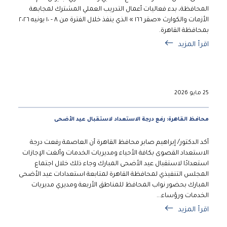
المحافظة، بدء فعاليات أعمال التدريب العملي المشترك لمجابهة
الأزمات والكوارث «صقر ١٦٦ » الذي ينفذ خلال الفترة من ٨ - ١٠ يونيه ٢٠٢٦
بمحافظة القاهرة.
اقرأ المزيد
25 مايو 2026
محافظ القاهرة: رفع درجة الاستعداد لاستقبال عيد الأضحى
أكد الدكتور/ إبراهيم صابر محافظ القاهرة أن العاصمة رفعت درجة
الاستعداد القصوى بكافة الأحياء ومديريات الخدمات وألغت الإجازات
استعدادًا لاستقبال عيد الأضحى المبارك وجاء ذلك خلال اجتماع
المجلس التنفيذي لمحافظة القاهرة لمتابعة استعدادات عيد الأضحى
المبارك بحضور نواب المحافظ للمناطق الأربعة ومديري مديريات
الخدمات ورؤساء...
اقرأ المزيد