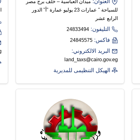
العنوان:
ميدان العباسية – خلف برج مصر
للسياحة " عمارات 23 يوليو عمارة "أ" الدور
ا
الرابع عشر
التليفون:
24833494
فاكس:
24845575
البريد الالكتروني:
g
land_taxs@cairo.gov.eg
الهيكل التنظيمى للمديرية