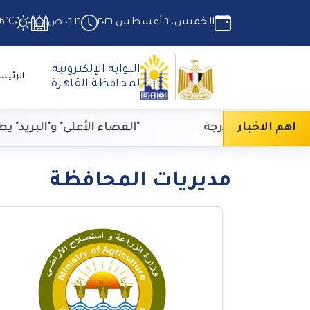
الخميس، ٦ أغسطس ٢٠٢٦
٠٦:١٦ ص
6°C
البوابة الإلكترونية
الرئيس
لمحافظة القاهرة
درجة
اهم الاخبار
"القضاء الأعلى" و"البريد" يطلقان خ
مديريات المحافظة