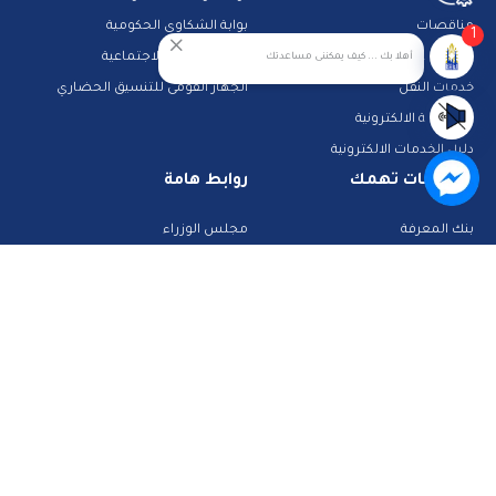
مناقصات
بوابة الشكاوى الحكومية
1
حجز جبانات
خدمات الرعاية الاجتماعية
أهلا بك ... كيف يمكننى مساعدتك
خدمات النقل
الجهاز القومى للتنسيق الحضاري
المشاركة الالكترونية
دليل الخدمات الالكترونية
معلومات تهمك
روابط هامة
بنك المعرفة
مجلس الوزراء
الشرطة والمرور
تراخيص الصحة
تطبيقات خدمية
البحث عن وظيفة
تكنولوجيا وانترنت
قطاع الأحوال المدنية
استعلم عن فواتيرك
الصفحة الرسمية لمحافظة القاهرة
منصات وأدلة تعليمية
تواصل معنا
صفحة الفيس بوك