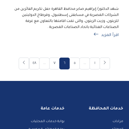
شهد الدكتور/ إبراهيم صابر محافظ القاهرة حفل تكريم الفائزين من
الشركات المصرية في مسابقتى إسطنبول، وقرطاج الدوليتين
للزيتون، وزيت الزيتون، والتى تمت اقامتها بالتعاون مع غرفة
الصناعات الغذائية باتحاد الصناعات المصرية .
اقرأ المزيد
٤٨
...
٧
٦
٥
...
١
خدمات المحافظة
خدمات عامة
مزادات
بوابة خدمات المحليات