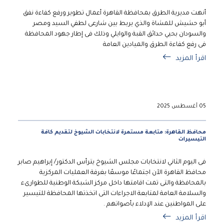
أنهت مديرية الطرق بمحافظة القاهرة أعمال تطوير ورفع كفاءة نفق
أبو حشيش للمشاة والذي يربط بين شارعى لطفي السيد ومصر
والسودان بحيي حدائق القبة والوايلي وذلك فى إطار جهود المحافظة
فى رفع كفاءة الطرق والميادين العامة
اقرأ المزيد
05 أغسطس 2025
محافظ القاهرة: متابعة مستمرة لانتخابات الشيوخ لتقديم كافة
التيسيرات
فى اليوم الثاني لانتخابات مجلس الشيوخ يترأس الدكتور/ إبراهيم صابر
محافظ القاهرة الآن اجتماعًا موسعًا بغرفة العمليات المركزية
بالمحافظة والتى تمت اقامتها داخل مركز الشبكة الوطنية للطوارىء
والسلامة العامة لمتابعة الاجراءات التى اتخذتها المحافظة للتيسير
على المواطنين عند الإدلاء بأصواتهم .
اقرأ المزيد