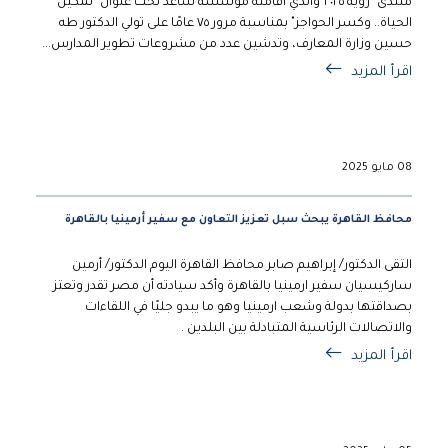
منتدى "رؤية ٢٠٢٥"والذي أقامته مؤسسة ساعد تحت عنوان "تمكين
الحياة.. وكسر الحواجز" بمناسبة مرور ٧٥ عامًا على تولي الدكتور طه
حسين وزارة المعارف، وتدشين عدد من مشروعات تطوير المدارس...
اقرأ المزيد
08 مايو 2025
محافظ القاهرة يبحث سبل تعزيز التعاون مع سفير أرمينيا بالقاهرة
التقى الدكتور/ إبراهيم صابر محافظ القاهرة اليوم الدكتور/ أرمين
ساركيسيان سفير ارمينيا بالقاهرة وأكد سيادته أن مصر تقدر وتعتز
بصداقتها بدولة وشعب ارمينيا وهو ما يبدو جليًا في اللقاءات
والاتصالات الرئاسية المتبادلة بين البلدين .
اقرأ المزيد