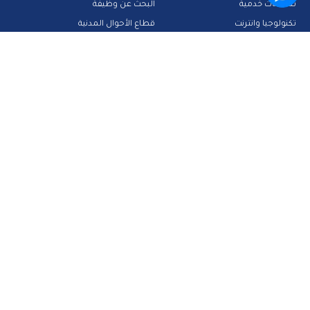
تطبيقات خدمية
البحث عن وظيفة
تكنولوجيا وانترنت
قطاع الأحوال المدنية
استعلم عن فواتيرك
الصفحة الرسمية لمحافظة القاهرة
منصات وأدلة تعليمية
تواصل معنا
صفحة الفيس بوك
البريد الإلكتروني
قناة الواتس اب
قناة اليوتيوب
23909123
الرئيسية