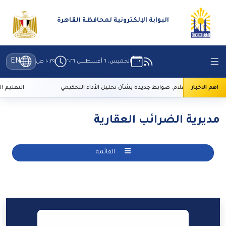
البوابة الإلكترونية لمحافظة القاهرة
EN
الخميس، ٦ أغسطس ٢٠٢٦
١٠:٢٩ ص
اهم الاخبار
الأعلى للإعلام: ضوابط جديدة بشأن تحليل الأداء التحكيمي
التعليم العالي: 29 ألف طالب سجلوا رغباتهم في تنسيق ا
مديرية الضرائب العقارية
القائمة