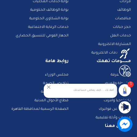
مزادات
بوابة خدمات المحليات
الوظائف
بوابة الوظائف الحكومية
مناقصات
بوابة الشكاوى الحكومية
حجز جبانات
خدمات الرعاية الاجتماعية
خدمات النقل
الجهاز القومى للتنسيق الحضاري
المشاركة الالكترونية
دليل الخدمات الالكترونية
معلومات تهمك
روابط هامة
بنك المعرفة
مجلس الوزراء
1
الشرطة والمرور
تراخيص الصحة
أهلا بك ... كيف يمكننى مساعدتك
تطبيقات خدمية
البحث عن وظيفة
تكنولوجيا وانترنت
قطاع الأحوال المدنية
استعلم عن فواتيرك
الصفحة الرسمية لمحافظة القاهرة
منصات وأدلة تعليمية
تواصل معنا