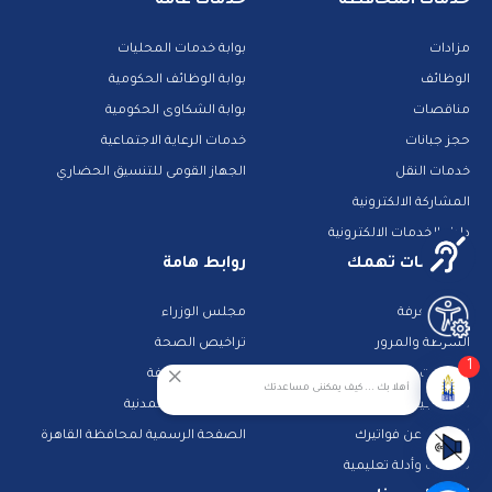
خدمات المحافظة
خدمات عامة
مزادات
بوابة خدمات المحليات
الوظائف
بوابة الوظائف الحكومية
مناقصات
بوابة الشكاوى الحكومية
حجز جبانات
خدمات الرعاية الاجتماعية
خدمات النقل
الجهاز القومى للتنسيق الحضاري
المشاركة الالكترونية
دليل الخدمات الالكترونية
معلومات تهمك
روابط هامة
بنك المعرفة
مجلس الوزراء
الشرطة والمرور
تراخيص الصحة
1
تطبيقات خدمية
البحث عن وظيفة
أهلا بك ... كيف يمكننى مساعدتك
تكنولوجيا وانترنت
قطاع الأحوال المدنية
استعلم عن فواتيرك
الصفحة الرسمية لمحافظة القاهرة
منصات وأدلة تعليمية