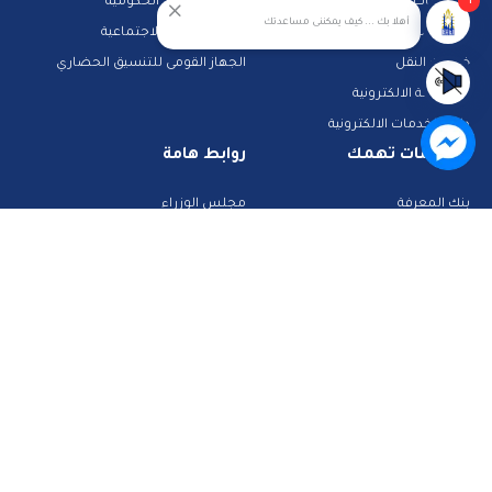
1
مناقصات
بوابة الشكاوى الحكومية
أهلا بك ... كيف يمكننى مساعدتك
حجز جبانات
خدمات الرعاية الاجتماعية
خدمات النقل
الجهاز القومى للتنسيق الحضاري
المشاركة الالكترونية
دليل الخدمات الالكترونية
معلومات تهمك
روابط هامة
بنك المعرفة
مجلس الوزراء
الشرطة والمرور
تراخيص الصحة
تطبيقات خدمية
البحث عن وظيفة
تكنولوجيا وانترنت
قطاع الأحوال المدنية
استعلم عن فواتيرك
الصفحة الرسمية لمحافظة القاهرة
منصات وأدلة تعليمية
تواصل معنا
صفحة الفيس بوك
البريد الإلكتروني