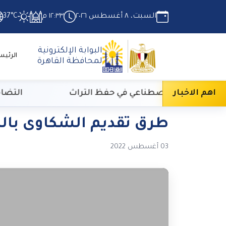
السبت، ٨ أغسطس ٢٠٢٦
١٢:٣٣ م
37°C
البوابة الإلكترونية
الرئيس
لمحافظة القاهرة
اهم الاخبار
 الذكاء الاصطناعي في حفظ التراث
التضامن ال
طرق تقديم الشكاوى بالرق
03 أغسطس 2022