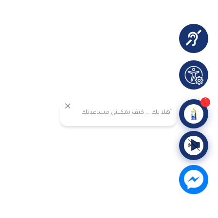
1
أهلا بك ... كيف يمكننى مساعدتك