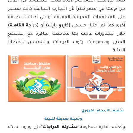
بدأته في شهر أكتوبر عام 2022 فتلك المنظومة هي الأولى
من نوعها في مصر نظراً لأن التجارب السابقة كانت تقتصر
على المجتمعات العمرانية المغلقة أو في نطاقات ضيقة
أخرى كما تم اختيار مسمى
(كايرو بايك)
أو
(دراجة القاهرة)
خلال مشاورات قامت بها محافظة القاهرة مع المجتمع
المدني ومجموعات ركوب الدراجات والمهتمين بالقضايا
البيئية.
تخفيف الازدحام المروري
وسيلة صديقة للبيئة
وتعتمد فكرة منظومة
"مشاركة الدراجات"
على وجود شبكة