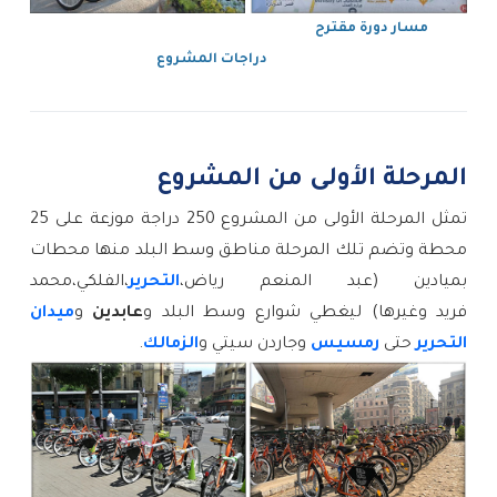
مسار دورة مقترح
دراجات المشروع
المرحلة الأولى من المشروع
تمثل المرحلة الأولى من المشروع 250 دراجة موزعة على 25
محطة وتضم تلك المرحلة مناطق وسط البلد
منها محطات
بميادين (عبد المنعم رياض،
التحرير
،
الفلكي،محمد
فريد وغيرها) ليغطي شوارع وسط البلد و
عابدين
و
ميدان
التحرير
حتى
رمسيس
وجاردن سيتي و
الزمالك
.