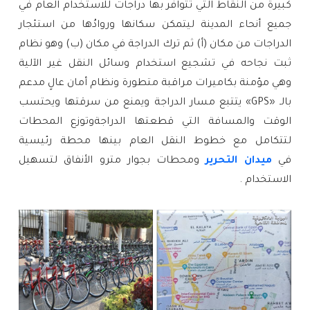
كبيرة من النقاط التي تتوافر بها دراجات للاستخدام العام في
جميع أنحاء المدينة ليتمكن سكانها وروادُها من استئجار
الدراجات من مكان (أ) ثم ترك الدراجة في مكان (ب) وهو نظام
ثبت نجاحه في تشجيع استخدام وسائل النقل غير الآلية
وهي مؤمنة بكاميرات مراقبة متطورة ونظام أمان عالٍ مدعم
بالـ «GPS
»
يتتبع مسار الدراجة ويمنع من سرقتها ويحتسب
الوقت والمسافة التي قطعتها الدراجةوتوزع المحطات
لتتكامل مع خطوط النقل العام بينها محطة رئيسية
في
ميدان التحرير
ومحطات بجوار مترو الأنفاق لتسهيل
الاستخدام .