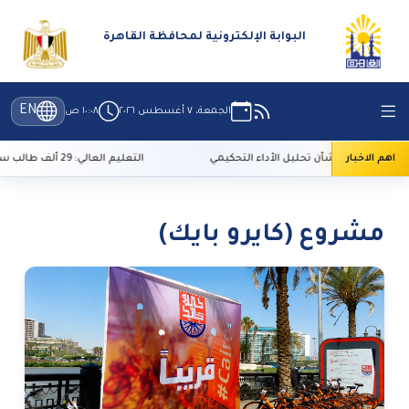
البوابة الإلكترونية لمحافظة القاهرة
EN
الجمعة، ٧ أغسطس ٢٠٢٦
١٠:٠٨ ص
اهم الاخبار
يدة بشأن تحليل الأداء التحكيمي
التعليم العالي: 29 ألف طالب سجلوا رغباتهم في تنسيق المرحلة الأولى
مشروع (كايرو بايك)