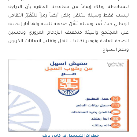
للمحافظة وذلك إيماناً من محافظة القاهرة بأن الدراجة
ليست فقط وسيلة للتنقل ولكن أيضاً رمزاً للتَغَيُرْ الثقافي
الإيجابي حيث تُعَدْ وسيلة تَنَقُلْ صديقة للبيئة ولها آثار إيجابية
على المجتمع والبيئة كتخفيف الازدحام المروري وتحسين
الصحة العامة وتوفير تكاليف النقل وتقليل انبعاثات الكربون
ودعم السياح.
خطوات التسجيل في كايرو بايك