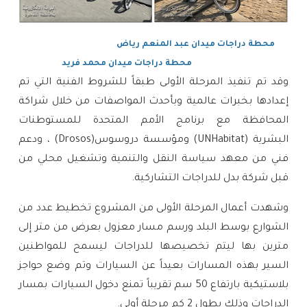
محطة دراجات ميدان عبد المنعم رياض
محطة دراجات ميدان محمد فريد
وقد تم تنفيذ المرحلة الأولى طبقاً للشروط الفنية التي تم
إعدادها بخبرات عالمية وبأحدث المواصفات من خلال شراكة
المحافظة مع برنامج الأمم المتحدة للمستوطنات
البشرية
(
UNHabitat)
ومؤسسة دروسوس(Drosos)
، ودعم
فني من معهد سياسة النقل والتنمية
وتشغيل محلي من
قبل شركة بدل للدراجات التشاركية.
وشهدت أعمال المرحلة الأولى من المشروع تخطيط عدد من
الشوارع بوسط البلد ورسم مسار معزول بعرض من متر إلى
مترين بها ليتم تخصيصها للدراجات ليسمح للمواطنين
السير بهذه المسارات بعيداً عن السيارات وتم وضع حواجز
بلاستيكية بارتفاع 50 سم تقريباً تمنع دخول السيارات بمسار
الدراجات وذلك بطول 2 كم مرحلة أولى.