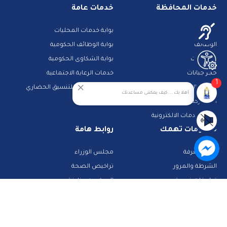
خدمات المحافظة
خدمات عامة
مزادات
بوابة خدمات المحليات
الوظائف
بوابة الوظائف الحكومية
مناقصات
بوابة الشكاوى الحكومية
حجز جبانات
خدمات الرعاية الاجتماعية
1
خدمات النقل
الجهاز القومى للتنسيق الحضاري
أهلا بك ... كيف يمكننى مساعدتك
المشاركة الالكترونية
دليل الخدمات الالكترونية
معلومات تهمك
روابط هامة
بنك المعرفة
مجلس الوزراء
الشرطة والمرور
تراخيص الصحة
تطبيقات خدمية
البحث عن وظيفة
تكنولوجيا وانترنت
قطاع الأحوال المدنية
استعلم عن فواتيرك
الصفحة الرسمية لمحافظة القاهرة
منصات وأدلة تعليمية