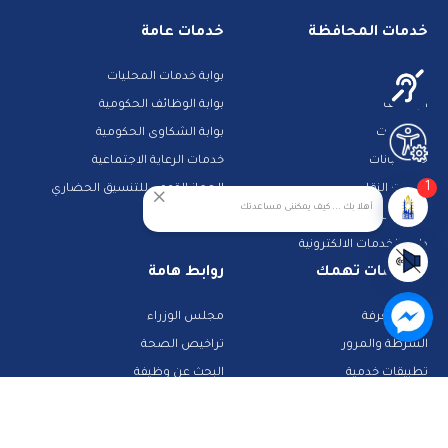
خدمات المحافظة
خدمات عامة
مزادات
بوابة خدمات المحليات
الوظائف
بوابة الوظائف الحكومية
مناقصات
بوابة الشكاوى الحكومية
حجز جبانات
خدمات الرعاية الاجتماعية
1
خدمات النقل
الجهاز القومى للتنسيق الحضاري
أهلا بك ... كيف يمكننى مساعدتك
المشاركة الالكترونية
دليل الخدمات الالكترونية
معلومات تهمك
روابط هامة
بنك المعرفة
مجلس الوزراء
الشرطة والمرور
تراخيص الصحة
تطبيقات خدمية
البحث عن وظيفة
تكنولوجيا وانترنت
قطاع الأحوال المدنية
استعلم عن فواتيرك
الصفحة الرسمية لمحافظة القاهرة