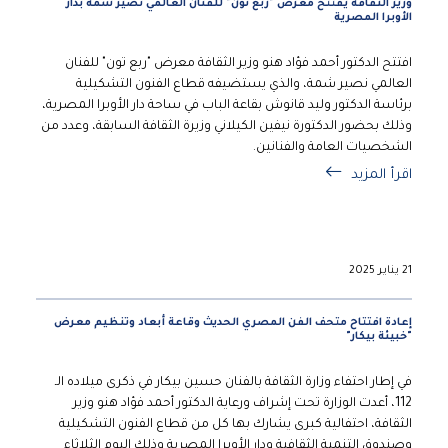
وزير الثقافة يفتتح معرض "ربع تون" للفنان العالمي نصير شمة بدار
الأوبرا المصرية
افتتح الدكتور أحمد فؤاد هنو وزير الثقافة معرض "ربع تون" للفنان
العالمي نصير شمة، والذي يستضيفه قطاع الفنون التشكيلية
برئاسة الدكتور وليد قانوش بقاعة الباب في ساحة دار الأوبرا المصرية،
وذلك بحضور الدكتورة نيفين الكيلاني وزيرة الثقافة السابقة، وعدد من
الشخصيات العامة والفنانين.
اقرأ المزيد
21 يناير 2025
إعادة افتتاح متحف الفن المصري الحديث وقاعة أبعاد وتنظيم معرض
"خبيئة بيكار"
في إطار احتفاء وزارة الثقافة بالفنان حسين بيكار في ذكرى ميلاده الـ
112، أعدت الوزارة تحت إشراف ورعاية الدكتور أحمد فؤاد هنو وزير
الثقافة، احتفالية كبرى يشارك بها كل من قطاع الفنون التشكيلية
وصندوق التنمية الثقافية ودار الأوبرا المصرية وذلك اليوم الثلاثاء