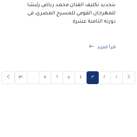
بتجديد تكليف الفنان محمد رياض رئيسًا
للمهرجان القومي للمسرح المصري، في
دورته الثامنة عشرة.
اقرأ المزيد
١٣٠
...
٧
٦
٥
٤
٣
٢
١