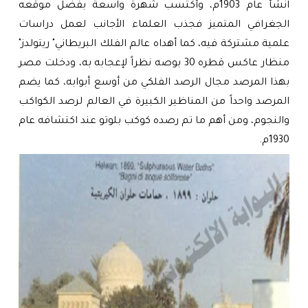
اٌنشأ عام 1903م، وأكتسب شهرة واسعة بفضل موقعه
الجغرافي المتميز فجذب العلماء الأجانب لعمل دراسات
علمية مشتركة فيه، كما أهداه عالم الفلك البريطاني" ريتولدز"
منظار عاكس قطره 30 بوصه نظراً لإعجابه به، ودخلت مصر
بهذا المرصد مجال الرصد الفلكي من أوسع أبوابه، كما يضم
المرصد واحداً من المناظير الكبيرة في العالم لرصد الكواكب
والنجوم، ومن أهم ما تم رصده كوكب بلوتو عند اكتشافه عام
1930م.