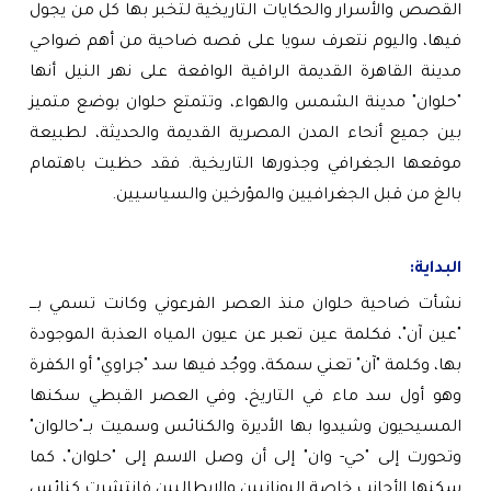
القصص والأسرار والحكايات التاريخية لتخبر بها كل من يجول
فيها، واليوم نتعرف سويا على قصه ضاحية من أهم ضواحي
مدينة القاهرة القديمة الراقية الواقعة على نهر النيل أنها
"حلوان" مدينة الشمس والهواء، وتتمتع حلوان بوضع متميز
بين جميع أنحاء المدن المصرية القديمة والحديثة، لطبيعة
موقعها الجغرافي وجذورها التاريخية. فقد حظيت باهتمام
بالغ من قبل الجغرافيين والمؤرخين والسياسيين.
البداية:
نشأت ضاحية حلوان منذ العصر الفرعوني وكانت تسمي بـــ
"عين آن"، فكلمة عين تعبر عن عيون المياه العذبة الموجودة
بها، وكلمة "آن" تعني سمكة، ووجُد فيها سد "جراوي" أو الكفرة
وهو أول سد ماء في التاريخ، وفي العصر القبطي سكنها
المسيحيون وشيدوا بها الأديرة والكنائس وسميت بــ"حالوان"
وتحورت إلى "حي- وان" إلى أن وصل الاسم إلى "حلوان"، كما
سكنها الأجانب خاصة اليونانيين والإيطاليين فانتشرت كنائس