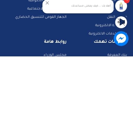
1
مناقصات
بوابة الشكاوى الحكومية
أهلا بك ... كيف يمكننى مساعدتك
حجز جبانات
خدمات الرعاية الاجتماعية
خدمات النقل
الجهاز القومى للتنسيق الحضاري
المشاركة الالكترونية
دليل الخدمات الالكترونية
معلومات تهمك
روابط هامة
بنك المعرفة
مجلس الوزراء
الشرطة والمرور
تراخيص الصحة
تطبيقات خدمية
البحث عن وظيفة
تكنولوجيا وانترنت
قطاع الأحوال المدنية
استعلم عن فواتيرك
الصفحة الرسمية لمحافظة القاهرة
منصات وأدلة تعليمية
تواصل معنا
صفحة الفيس بوك
البريد الإلكتروني