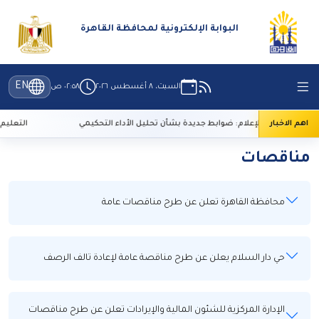
البوابة الإلكترونية لمحافظة القاهرة
EN
السبت، ٨ أغسطس ٢٠٢٦
٠٢:٥٨ ص
اهم الاخبار
الأعلى للإعلام: ضوابط جديدة بشأن تحليل الأداء التحكيمي
التعليم العالي: 29 ألف طالب سجلوا رغباتهم 
مناقصات
محافظة القاهرة تعلن عن طرح مناقصات عامة
حي دار السلام يعلن عن طرح مناقصة عامة لإعادة تالف الرصف
الإدارة المركزية للشئون المالية والإيرادات تعلن عن طرح مناقصات