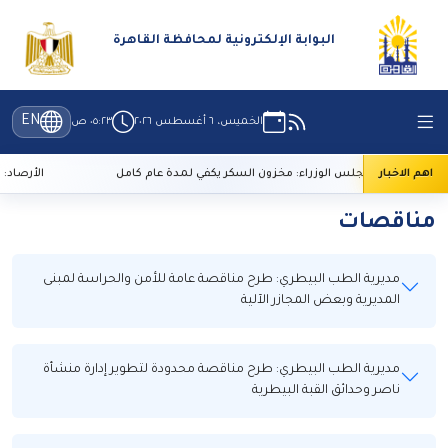
البوابة الإلكترونية لمحافظة القاهرة
EN
الخميس، ٦ أغسطس ٢٠٢٦
٠٥:٢٣ ص
اهم الاخبار
متحدث مجلس الوزراء: مخزون السكر يكفي لمدة عام كامل
الأرصاد: انخ
مناقصات
مديرية الطب البيطري: طرح مناقصة عامة للأمن والحراسة لمبنى
المديرية وبعض المجازر الآلية
مديرية الطب البيطري: طرح مناقصة محدودة لتطوير إدارة منشأة
ناصر وحدائق القبة البيطرية