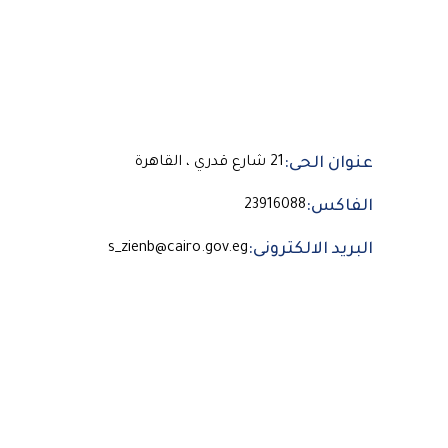
عنوان الحى:
21 شارع قدري ، القاهرة
الفاكس:
23916088
البريد الالكترونى:
s_zienb@cairo.gov.eg