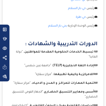
💼رئيس
حي دار السلام
💼رئيس
حي طرة
💼رئيس الوحدة الإدارية
بحي دار السلام
الدورات التدريبية والشهادات :
📜 تبسيط الخدمات الحكومية المقدمة للمواطنين.
"دولة
المانيا"
📜إجادة اللغة الانجليزية (TELP)
"جامعة عين شمس"
📜اللامركزيــة وكيفية تطبيقها.
"مركز سقارة"
📜تنميـة المهـارات للمراكـز و المـدن و الاحيـاء.
"مركز سقارة"
📜أسس ومعايير التنسيـق الحضــارى
"الجهاز القومي للتنسيق
الحضاري"
📜الدراسات القانونية بمركـــز البحوث القانونيـــة.
"كلية الحقوق