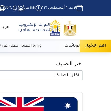
الأحد، ٩ أغسطس ٢٠٢٦
١١:٤٤ ص
36°C
البوابة الإلكترونية
الرئيس
لمحافظة القاهرة
اهم الاخبار
داني في الوبائيات
وزارة العمل تعلن عن 3070 فرصة عمل بمجموعة مقاولات شهيرة
اختر التصنيف
اختر التصنيف