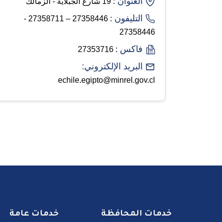
العنوان
: 19 شارع الجبلاية - الزمالك
التليفون
: 27358446 – 27358711 -
27358446
فاكس
: 27353716
البريد الإلكتروني:
echile.egipto@minrel.gov.cl
خدمات المحافظة
خدمات عامة