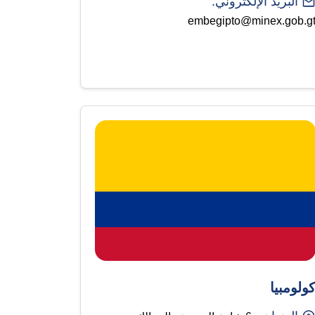
البريد الإلكتروني:
embegipto@minex.gob.g
ولومبيا