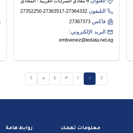
العنوان
6 معادي السرايات الغربية - المعادي
التليفون
27364332-27363517-27352250
فاكس
27367373
البريد الإلكتروني:
o
embvenez@tedata.net.eg
٥
٤
٣
٢
١
معلومات تهمك
روابط هامة