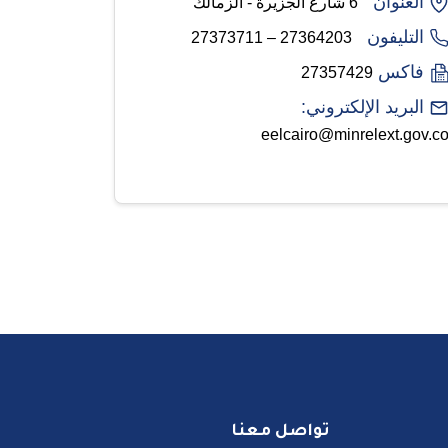
العنوان
6 شارع الجزيرة - الزمالك
التليفون
27364203 – 27373711
فاكس
27357429
البريد الإلكتروني:
eelcairo@minrelext.gov.c
تواصل معنا