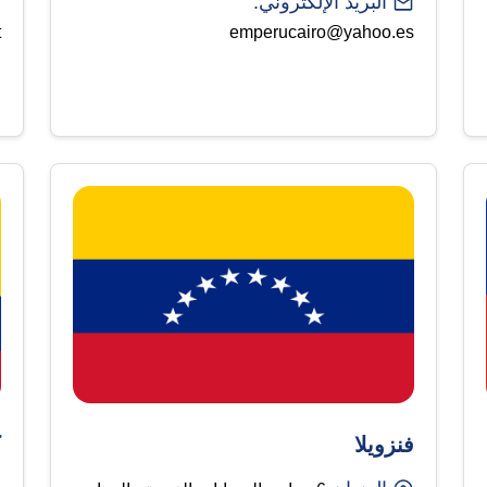
البريد الإلكتروني:
t
emperucairo@yahoo.es​​
فنزويلا
ك