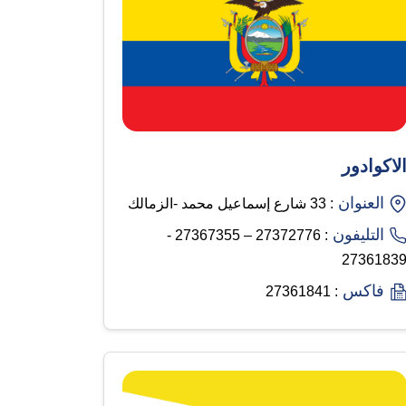
لاكوادور
العنوان
: 33 شارع إسماعيل محمد -الزمالك
التليفون
: 27372776 – 27367355 -
2736183
فاكس
: 27361841