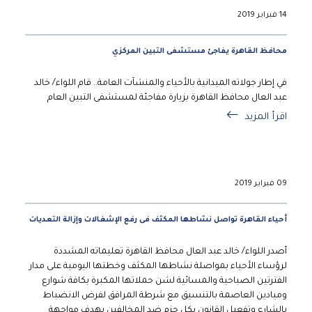
14 فبراير 2019
محافظ القاهرة يفاجئ مستشفى التبين المركزي
في إطار جولاته الميدانية بالأحياء والمنشآت العامة.. قام اللواء/ خالد
عبد العال محافظ القاهرة بزيارة مفاجئة لمستشفى التبين العام
اقرأ المزيد
09 فبراير 2019
أحياء القاهرة تواصل نشاطها المكثف فى رفع الإشغالات وإزالة التعديات
أصدر اللواء/ خالد عبد العال محافظ القاهرة تعليماته المشددة
لرؤساء الأحياء بمواصلة نشاطها المكثف وخطتها اليومية على مدار
الفترتين الصباحية والمسائية لشن حملاتها المكبرة بكافة شوارع
وميادين العاصمة بالتنسيق مع شرطة المرافق لفرض الانضباط
بالشارع وتفعيل القانون بكل حزم ضد المخالفين بهدف مواجهة