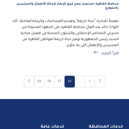
محافظ القاهرة: استمرار عمل فرق الإنقاذ لإغاثة الأطفال والمشردين
بالشوارع
تفعيلاً لمبادرة "حياة كريمة" وتقديم المساعدات والرعاية العاجلة.. أكد
اللواء/ خالد عبد العال محافظ القاهرة على الجهود المبذولة من
مديريتي التضامن الإجتماعي والشئون الصحية في تفعيل مبادرة
السيد رئيس الجمهورية توفير حياة كريمة لمواطن القاهرة من
المشردين والأطفال التي بلا مأوى
اقرأ المزيد
٤٨
٤٧
٤٦
٤٥
...
١
خدمات المحافظة
خدمات عامة