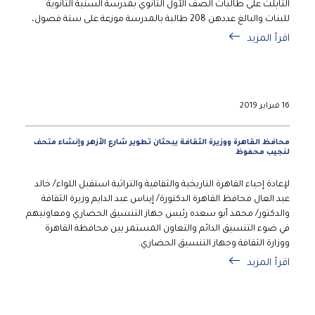
التابلت على طالبات الصف الأول الثانوي بمدرسة السنية الثانوية
للبنات والبالغ عددهن 208 طالبة بالمدرسة موزعة على ستة فصول،
اقرأ المزيد
16 فبراير 2019
محافظ القاهرة ووزيرة الثقافة يبحثان تطوير شارع الأزهر وإنشاء متحف
لنجيب محفوظ
لإعادة إحياء القاهرة التاريخية والثقافية والتراثية استقبل اللواء/ خالد
عبد العال محافظ القاهرة الدكتورة/ إيناس عبد الدايم وزيرة الثقافة
والدكتور/ محمد أبو سعده رئيس جهاز التنسيق الحضاري ومعاونيهم
في ضوء التنسيق الدائم والتعاون المستمر بين محافظة القاهرة
ووزارة الثقافة وجهاز التنسيق الحضاري.
اقرأ المزيد