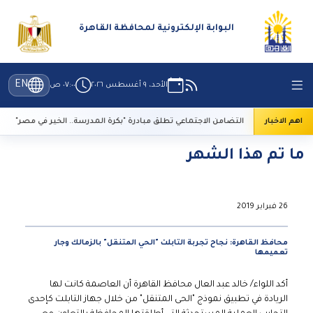
البوابة الإلكترونية لمحافظة القاهرة
EN
الأحد، ٩ أغسطس ٢٠٢٦
٠٧:٠٠ ص
اهم الاخبار
التضامن الاجتماعي تطلق مبادرة "بكرة المدرسة.. الخير في مصر"
ما تم هذا الشهر
26 فبراير 2019
محافظ القاهرة: نجاح تجربة التابلت "الحي المتنقل" بالزمالك وجار
تعميمها
أكد اللواء/ خالد عبد العال محافظ القاهرة أن العاصمة كانت لها
الريادة في تطبيق نموذج "الحى المتنقل" من خلال جهاز التابلت كإحدى