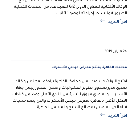
التجارب العملية المستحدثة التي أطلقتها المحافظة بالتعاون مع
الوكالة الألمانية للتعاون الدولي GIZ لتقديم عدد من الخدمات المحلية
الضرورية وتبسيط إجراءاتها وصولاً لأقرب...
اقرأ المزيد
24 فبراير 2019
محافظ القاهرة يفتتح معرض مبدعي الأسمرات
افتتح اللواء/ خالد عبد العال محافظ القاهرة يرافقه المهندس/ خالد
صديق مدير صندوق تطوير العشوائيات وحسن الغندور رئيس جهاز
الأسمرات والعامري فاروق نائب رئيس النادي الأهلي وعدد من قيادات
العمل الأهلي بالقاهرة معرض مبدعي الأسمرات والذي يضم منتجات
أبناء الحي العاملين بمصانع السبح والملابس الجاهزة...
اقرأ المزيد