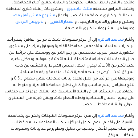
والتحول الرقمي لربط الجهات الحكومية و الإدارية بجميع أحياء المحافظة ،
وكشف المرافق بمنطقة
مثلث ماسبيرو
، ومشروعات إنشاء كباري المنطقة
الشمالية ، و كباري منطقة مدينة نصر ، وأعمال
مشروع ممشى أهل مصر
،
ومشروع تطوير القاهرة التاريخية ، و
القطار الكهربي
، و
الاتوبيس الترددي
،
وغيرها من المشروعات الكبرى بالعاصمة.
وأشار
محافظ القاهرة
إلى أن مركز معلومات شبكات مرافق القاهرة يعتبر أحد
الإنجازات العلمية المتقدمة في محافظة القاهرة وهو أول مركز على مستوى
جمهورية مصر العربية متخصص في رفع المـرافق ووضعها على خرائط من
خلال قاعدة بيانات جغرافية متكاملة للبنية التحتية والفوقية ويحظى بخبره
تمتد لأكثر من 38 عامًا ليكون الجهاز الخدمى المنوط به الكشف عن كافة
المرافق تحت الأرض بواسطة أجهزة كشف متقدمة و رفعها مساحيًا
وتوقيعها على خرائط من خلال قاعدة بيانات متكاملة تعمل بنظام الـ GIS و
تنتج بمقياس رسم مناسب وذلك في نطاق محافظة القاهرة، و منوط به
الحفاظ على الإستثمارات في البنية الأساسية، كما يمتلك مركز تدريب متكامل
على جميع الاعمال المساحية ونظم المعلومات، وينقل خبرته على المستوى
الدولي، ولبقية محافظات مصر.
وأشار
محافظ القاهرة
إلى قدرة مركز معلومات الشبكات والمرافق بمحافظة
القاهرة على تقديم الدعم الكامل لمراكز شبكات المعلومات بالمحافظات،
ومواصلة تقديم الأفكار الإبداعية في تحليل وتطوير قواعد بيانات ومعلومات
شبكات المرافق.