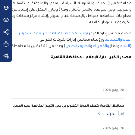
محافظة هى ( الجيزة، والقليوبية، الشرقية، الفيوم، والمنوفية، والدقهلية،
والغربية، وبني سويف، والبحر الأحمر ، وقنا ) وجاري العمل على إنشاء مركز
معلومات محافظة دمياط، بالإضافة لقيام المركز بإنشاء مركز شبكات ولاية
الخرطوم بالسودان عام ٢٠١٦ .
ويضم مجلس إدارة المركز
نواب المحافظ للمناطق الأربعة
و
السكرتير
العام
والمساعد
ورؤساء مجالس إدارات شركات المرافق
(
المياه
والغاز
والكهرباء
و
الصرف الصحي
) وعدد من التنفيذيين بالمحافظة
مصدر الخبر: إدارة الإعلام - محافظة القاهرة
28 يوليو 2026
محافظ القاهرة يتفقد المركز التكنولوجى بحى التبين لمتابعة سير العمل
اقرأ المزيد
26 يوليو 2026