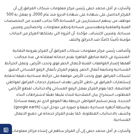
وأشارت م. أمل محمد حنفى رئيس مركز معلومات شبكات المرافق إلى أن
المركز الحاصل على شهادة على شهادة الايزو منذ عام 2000، و يعمل به 500
موظف من بينهم استشاريين فى المساحة GIS بجانب العديد من التخصصات
الفنية والعلمية ومهندسين مساحة ونظم معلومات، واخصائيين وفنيين
مساحة، وفنيين اكتشاف، مؤكدة أن الثروة التي يمتلكها المركز من البيانات
مؤمنة تأمينًا كاملًا ضد الحرائق والتلف.
وأضافت رئيس مركز معلومات شبكات المرافق أن المركز بفروعه الثمانية
المنتشرة في كافة مناطق القاهرة يقدم خدماته لعملائه في عدة مجالات
أهمها إصدار الموافقات الفنية لأعمال الحفر فوق وتحت الأرض، وعمل الخرائط
المساحية ومتابعة أعمال الحفر، ويقوم المركز بأعمال الرفع المساحي الدقيق
لشبكات المرافق فوق وتحت الأرض موقعة على خرائط مساحية دقيقة لحماية
إستثمارات المرافق في باطن الأرض بهدف استمرار خدمات المرافق لمواطني
العاصمة، كما يقوم المركز بعمل الرفع المساحي والاحداثيات لقطع الأراضي
المطلوب استخراج بيان الصلاحية للبناء عليها طبقًا لاشتراطات البناء
الجديدة، ويتم تسليم المواطن خريطة بها الموقع الذي تم رفعه مساحيًا
بواسطة أجهرة مساحية دقيقة و صورة من جوجل ايرث (google earth)
وكشف بالاحداثيات المطلوبة، كما يقدم المركز خدماته في جميع الاعمال
المساحية .
وأشارت م. أمل محمد حنفي إلى أن المركز ساهم في إنشاء مراكز معلومات ب ١١