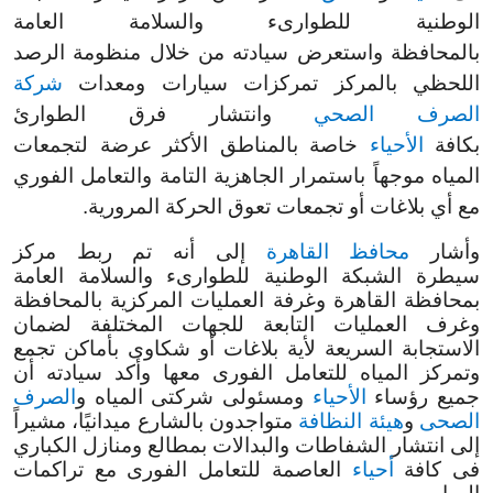
الوطنية للطوارىء والسلامة العامة
بالمحافظة
واستعرض سيادته من خلال منظومة الرصد
اللحظي بالمركز تمركزات سيارات ومعدات
شركة
الصرف الصحي
وانتشار فرق الطوارئ
بكافة
الأحياء
خاصة بالمناطق الأكثر عرضة لتجمعات
المياه موجهاً باستمرار الجاهزية التامة والتعامل الفوري
مع أي بلاغات أو تجمعات تعوق الحركة المرورية
.
وأشار
محافظ القاهرة
إلى أنه تم ربط مركز
سيطرة الشبكة الوطنية للطوارىء والسلامة العامة
بمحافظة القاهرة وغرفة العمليات المركزية بالمحافظة
وغرف العمليات التابعة للجهات المختلفة لضمان
الاستجابة السريعة لأية بلاغات أو شكاوى بأماكن تجمع
وتمركز المياه للتعامل الفورى معها وأكد سيادته أن
جميع رؤساء
الأحياء
ومسئولى شركتى المياه و
الصرف
الصحى
و
هيئة النظافة
متواجدون بالشارع ميدانيًا، مشيراً
إلى انتشار الشفاطات والبدالات بمطالع ومنازل الكباري
فى كافة
أحياء
العاصمة للتعامل الفورى مع تراكمات