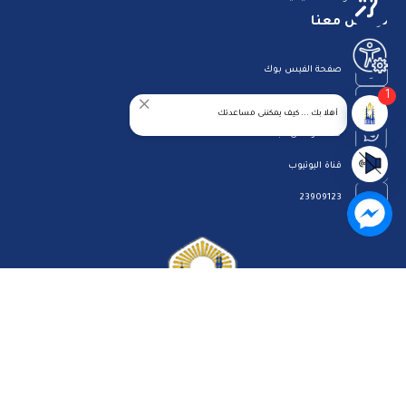
تواصل معنا
صفحة الفيس بوك
1
البريد الإلكتروني
أهلا بك ... كيف يمكننى مساعدتك
قناة الواتس اب
قناة اليوتيوب
23909123
الرئيسية
رؤيتنا