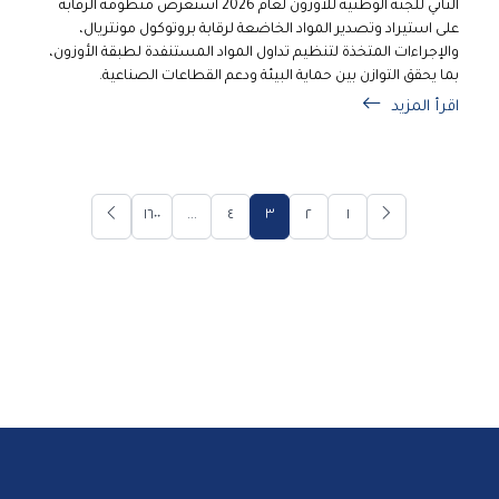
الثاني للجنة الوطنية للأوزون لعام 2026 استعرض منظومة الرقابة
على استيراد وتصدير المواد الخاضعة لرقابة بروتوكول مونتريال،
والإجراءات المتخذة لتنظيم تداول المواد المستنفدة لطبقة الأوزون،
بما يحقق التوازن بين حماية البيئة ودعم القطاعات الصناعية.
اقرأ المزيد
١٦٠٠
...
٤
٣
٢
١