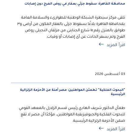
محافظة القاهرة: سقوط جزئي بعقار في روض الفرج دون إصابات
تلقى مركز سيطرة الشبكة الوطنية للطوارىء والسلامة العامة
بمحافظة القاهرة بلاغًا بسقوط جزئى بالعقار المكون من أرضى و٣
طوابق بالمنزل رقم ١٥ شارع الجناينى من مزلقان النجيلى روض
الفرج ولم يسفر الحادث عن أى إصابات أو وفيات.
اقرأ المزيد
03 أغسطس 2026
"البحوث الفلكية" تطمئن المواطنين: مصر آمنة من الأحزمة الزلزالية
الرئيسية
طمأن الدكتور شريف الهادي رئيس قسم الزلازل بالمعهد القومي
للبحوث الفلكية والجيوفيزيقية المواطنين، مؤكدًا أن مصر لا تقع
ضمن الأحزمة الزلزالية الرئيسية.
اقرأ المزيد