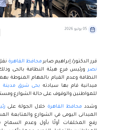
05 يوليو 2026
قرر الدكتور/ إبراهيم صابر
محافظ القاهرة
نقل 
نصر
ورئيس فرع هيئة النظافة بالحى وذلك
النظافة وعدم القيام بالمهام المنوطة به
ميدانية قام بها سيادته
بحى شرق مدينة 
للمواطنين والوقوف على حالة الشوارع ومستو
وشدد
محافظ القاهرة
خلال الجولة على
رئ
الميدانى اليومى في الشوارع والمتابعة ال
رفع المخلفات أولًا بأول وعدم السماح 