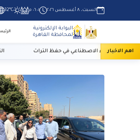
السبت، ٨ أغسطس ٢٠٢٦
٠٦:٠١ م
32°C
البوابة الإلكترونية
الرئيس
لمحافظة القاهرة
اهم الاخبار
وظيف الذكاء الاصطناعي في حفظ التراث
التضام