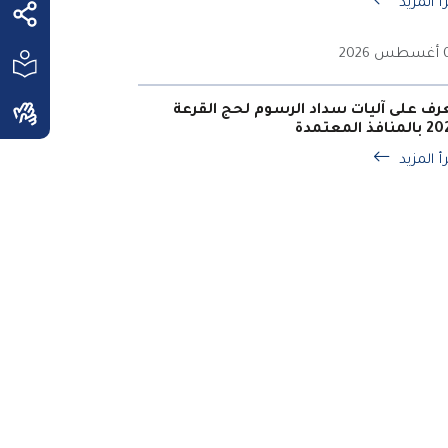
أ المزيد
202
رف على آليات سداد الرسوم لحج القرعة
منافذ المعتمدة
أ المزيد