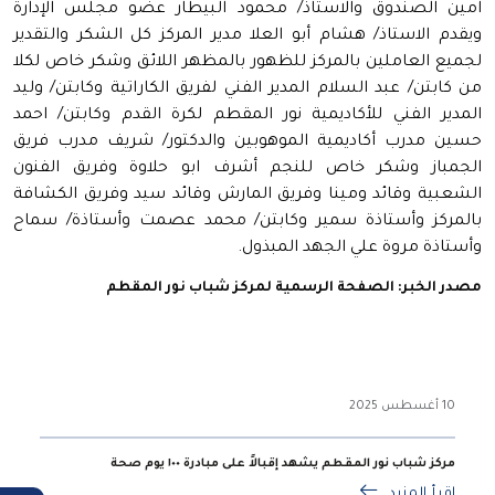
امين الصندوق والاستاذ/ محمود البيطار عضو مجلس الإدارة
ويقدم الاستاذ/ هشام أبو العلا مدير المركز كل الشكر والتقدير
لجميع العاملين بالمركز للظهور بالمظهر اللائق وشكر خاص لكلا
من كابتن/ عبد السلام المدير الفني لفريق الكاراتية وكابتن/ وليد
المدير الفني للأكاديمية نور المقطم لكرة القدم وكابتن/ احمد
حسين مدرب أكاديمية الموهوبين والدكتور/ شريف مدرب فريق
الجمباز وشكر خاص للنجم أشرف ابو حلاوة وفريق الفنون
الشعبية وقائد ومينا وفريق المارش وقائد سيد وفريق الكشافة
بالمركز وأستاذة سمير وكابتن/ محمد عصمت وأستاذة/ سماح
وأستاذة مروة علي الجهد المبذول.
مصدر الخبر: الصفحة الرسمية لمركز شباب نور المقطم
10 أغسطس 2025
مركز شباب نور المقطم يشهد إقبالاً على مبادرة ١٠٠ يوم صحة
اقرأ المزيد