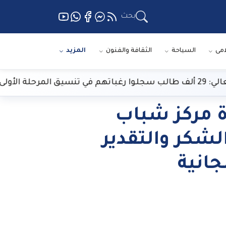
بحث
امى
السياحة
الثقافة والفنون
المزيد
لى
 مركز شباب
لشكر والتقدير
جانية