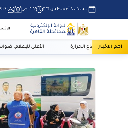
السبت، ٨ أغسطس ٢٠٢٦
٠٦:٢٤ ص
25°C
البوابة الإلكترونية
الرئيس
لمحافظة القاهرة
اهم الاخبار
رازي لارتفاع الحرارة
الأعلى للإعلام: ضوابط جد