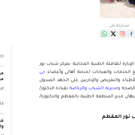
مشاركة على
10 أغسطس 25
ارة للقافلة الطبية المجانية بمركز شباب نور
ع الخدمات والعيادات لخدمة أهالي وأعضاء
حي
مر
مبادر
طباء والتمريض والإداريين علي الجهد المبذول
 الصحة
و
مديرية الشباب والرياضة
بقيادة الدكتور/
اقر
 جيهان مدير المنطقة الطبية بالمقطم والدكتورة/
14 مايو 025
 نور
المقطم
فر
وا