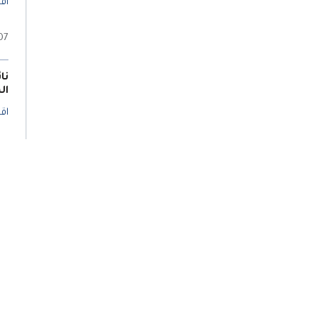
اقر
07 مايو 5
نا
ال
اقر