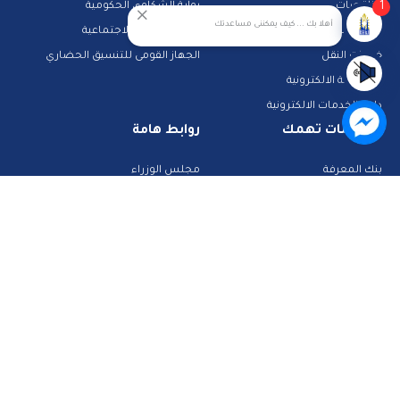
1
مناقصات
بوابة الشكاوى الحكومية
أهلا بك ... كيف يمكننى مساعدتك
حجز جبانات
خدمات الرعاية الاجتماعية
خدمات النقل
الجهاز القومى للتنسيق الحضاري
المشاركة الالكترونية
دليل الخدمات الالكترونية
معلومات تهمك
روابط هامة
بنك المعرفة
مجلس الوزراء
الشرطة والمرور
تراخيص الصحة
تطبيقات خدمية
البحث عن وظيفة
تكنولوجيا وانترنت
قطاع الأحوال المدنية
استعلم عن فواتيرك
الصفحة الرسمية لمحافظة القاهرة
منصات وأدلة تعليمية
تواصل معنا
صفحة الفيس بوك
البريد الإلكتروني