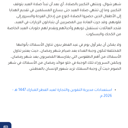
شهر شوال، وينتهي التكبير بالصلاة، أي بعد أن تبدأ صلاة العيد يتوقف
التكبير، وما إن تنتهي صلاة العيد حتى يسارع المسلمين في تقديم الهدايا
إلى الأطفال الذين حضروا الصلاة كنوع من إدخال الفرحة والسرور إلى
قلوبهم، وقد جرت العادة بين المصريين أن يتبادلون الزيارات في العيد،
فتجد العائلات تستقبل ذويهم وأحبائهم ويقدم لهم حلويات العيد الخاصة
من الكحك والبسكوت.
ولا يمكن أن يمر أول يوم في عيد الفطر بدون تناول الأسماك بأنواعها
المختلفة لتكون وجبة الغداء بعد صيام شهر رمضان، حيث يعتبر تناول
الأسماك من أهم الطقوس التي يمارسها المصريون بعد شهر رمضان،
ويكمن السر وراء تلك الوجبة في خلو موائد رمضان من الأسماك في شهر
الصوم حيث أن وجبة السمك تزيد شعور الإنسان بالعطش.
استعدادات مديرية التموين والتجارة لعيد الفطر المبارك 1447 هـ -
2026 م.