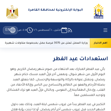
البوابة الإلكترونية لمحافظة القاهرة
EN
الاثنين، ١٠ أغسطس ٢٠٢٦
٠٤:١٨ ص
ت
اهم الاخبار
وزارة العمل تعلن عن 3070 فرصة عمل بمجموعة مقاولات شهيرة
استعدادات عيد الفطر
يأتي عيد الفطر المبارك بعد الانتهاء من صوم شهر رمضان الكريم، وهو
اليوم الأول من شهر شوال، وبمعنى آخر فإنَّ العيد مسك ختام شهر
رمضان، ويتمثل عنوانه بالزكاة والتوسعة والإحسان، كما يتعلق العيد
بصلة الأرحام والعفو عن الظالم والتسامح بين الناس وإزالة الأحقاد من
القلب، وإدخال الطمأنينة إلى النفوس، وبالتالي فإنَّ العيد هو ترك المشاكل
وتوحيد المسلمين معاً.
التكبير في عيد الفطر يبدأ من غروب شمس ليلة العيد، وذلك بعد دخول
الشهر الجديد قبل غروب شمس آخر أيام رمضان، أو إذا ثبتت رؤية هلال