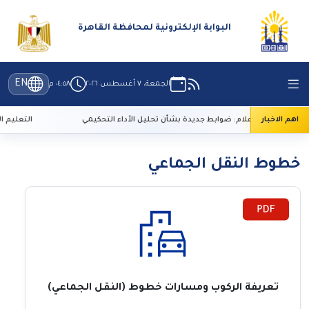
البوابة الإلكترونية لمحافظة القاهرة
EN
الجمعة، ٧ أغسطس ٢٠٢٦
٠٤:٥٨ م
اهم الاخبار
الأعلى للإعلام: ضوابط جديدة بشأن تحليل الأداء التحكيمي
التعليم العالي: 29 ألف طالب سجلوا رغباتهم في تنسيق ا
خطوط النقل الجماعي
تعريفة الركوب ومسارات خطوط (النقل الجماعي)