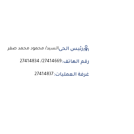
رئيس الحى
السيد/ محمود محمد صقر
رقم الهاتف:
27414669/ 27414834
غرفة العمليات:
27414837