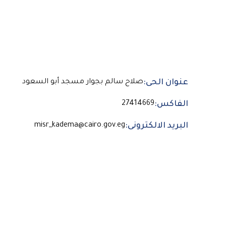
عنوان الحى:
صلاح سالم بجوار مسجد أبو السعود
الفاكس:
27414669
البريد الالكترونى:
misr_kadema@cairo.gov.eg